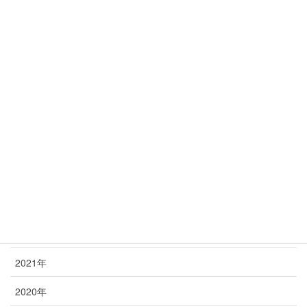
チラケア通信 2026年05月号「チンチラさんの飼
育匹数は？」
2026年5月10日
年別アーカイブ
2026年
2025年
2024年
2023年
2022年
2021年
2020年