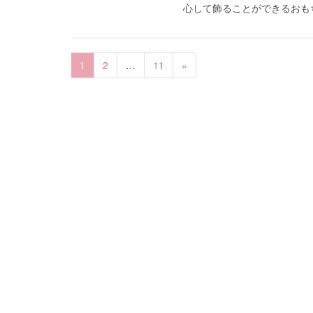
心して飾ることができるおもち
1
2
…
11
»