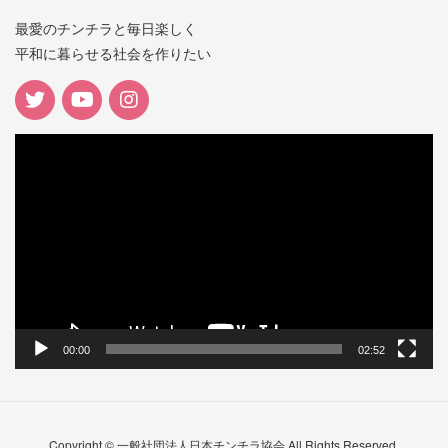
最愛のチンチラと毎日楽しく
平和に暮らせる社会を作りたい
動
画
プ
レ
ー
ヤ
ー
00:00
02:52
Copyright © 一般社団法人日本チンチラ協会 All Rights Reserved.