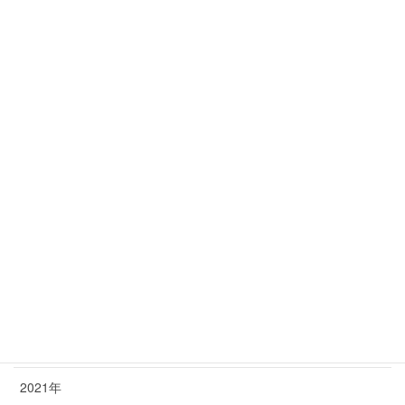
里親様からの近況報告 2026年5月
2026年5月4日
年別アーカイブ
2026年
2025年
2024年
2023年
2022年
2021年