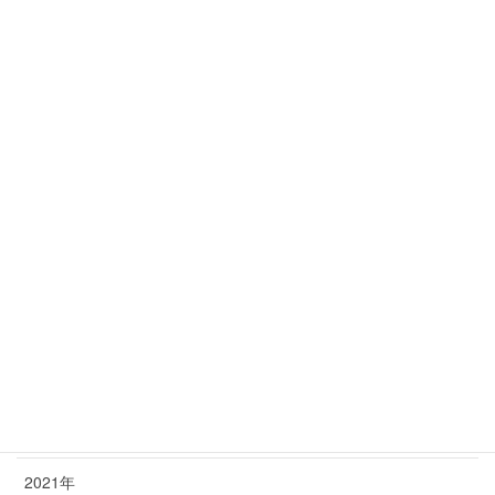
里親様からの近況報告 2026年5月
2026年5月4日
年別アーカイブ
2026年
2025年
2024年
2023年
2022年
2021年