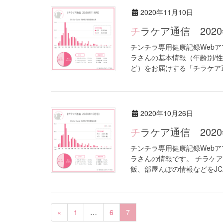
2020年11月10日
チラケア通信 202
チンチラ専用健康記録Webアプ
ラさんの基本情報（年齢別/
ど）をお届けする「チラケア通信
2020年10月26日
チラケア通信 202
チンチラ専用健康記録Webアプ
ラさんの情報です。 チラケ
飯、部屋んぽの情報などをJCA
«
1
…
6
7