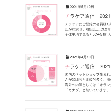
2021年5月10日
チラケア通信 20
チラケアにご登録の会員様1
匹が約20％、6匹以上は3.2
全体平均で見るとJCA会員1
2021年4月10日
チラケア通信 20
国内のペットショップ生まれ
んが32.6％と比較的多く、海
海外の内訳としては「オラン
「カナダ」と続いています。