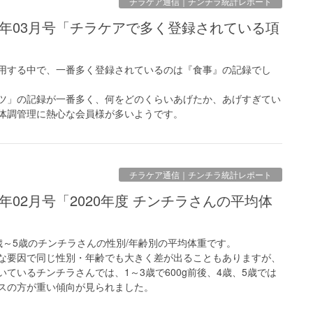
チラケア通信｜チンチラ統計レポート
用する中で、一番多く登録されているのは『食事』の記録でし
ツ」の記録が一番多く、何をどのくらいあげたか、あげすぎてい
体調管理に熱心な会員様が多いようです。
チラケア通信｜チンチラ統計レポート
歳～5歳のチンチラさんの性別/年齢別の平均体重です。
な要因で同じ性別・年齢でも大きく差が出ることもありますが、
ているチンチラさんでは、1～3歳で600g前後、4歳、5歳では
スの方が重い傾向が見られました。