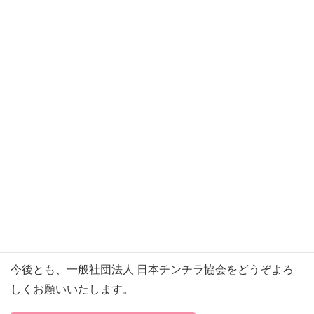
ご了承ください。
更新完了のご案内を受信いたしましたら、公式サイトにロ
グインいただき、画面右上のユーザーアイコンの表示や、
Web会員証の有効期限が更新されているかをご確認くださ
い。
更新完了後は引き続き、会員限定コンテンツを継続してご
利用いただけます。
なお、クレジット決済の領収書が決済会社（Stripe）より
ご登録のメールアドレスに送信されます。領収書メールが
届かない場合はクレジット決済エラーになっている可能性
がありますので、お問い合わせください。
今後とも、一般社団法人 日本チンチラ協会をどうぞよろ
しくお願いいたします。