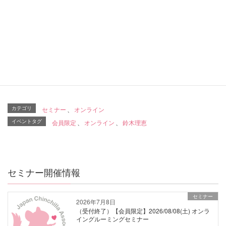
オンラインでの撮影・録音・録画および使用した資
料等の無断転載は固くお断りいたします。
オンラインセミナー（Zoom）の準備と参加方
法
カテゴリ
セミナー
、
オンライン
イベントタグ
会員限定
、
オンライン
、
鈴木理恵
セミナー開催情報
セミナー
2026年7月8日
（受付終了）【会員限定】2026/08/08(土) オンラ
イングルーミングセミナー