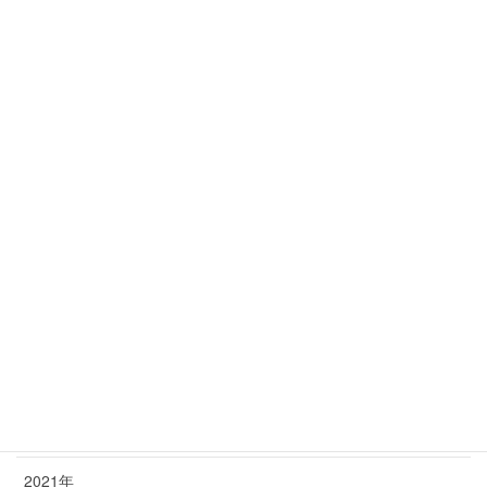
里親様からの近況報告 2026年5月
2026年5月4日
年別アーカイブ
2026年
2025年
2024年
2023年
2022年
2021年